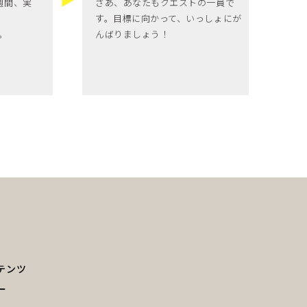
週間、実
さあ、あなたもクエストの一員で
す。目標に向かって、いっしょにが
。
んばりましょう！
テンツ
ー