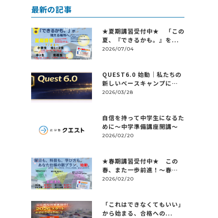
最新の記事
★夏期講習受付中★ 「この
夏、『できるかも。』を...
2026/07/04
QUEST6.0 始動｜私たちの
新しいベースキャンプに
つ...
2026/03/28
自信を持って中学生になるた
めに～中学準備講座開講～
2026/02/20
★春期講習受付中★ この
春、また一歩前進！～春
休...
2026/02/20
「これはできなくてもいい」
から始まる、合格への...