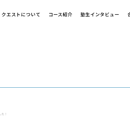
クエストについて
コース紹介
塾生インタビュー
進学塾クエスト
小学部
した！
中学部
高校部