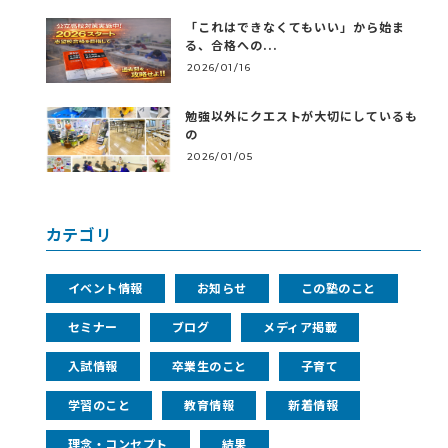
「これはできなくてもいい」から始ま
る、合格への...
2026/01/16
勉強以外にクエストが大切にしているも
の
2026/01/05
カテゴリ
イベント情報
お知らせ
この塾のこと
セミナー
ブログ
メディア掲載
入試情報
卒業生のこと
子育て
学習のこと
教育情報
新着情報
理念・コンセプト
結果