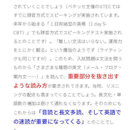
されていくことでしょう（ベネッセ主催のGTECでは
すでに録音方式でスピーキングが実施されています。
来年から始まる「１日完結型の英検（
1 day S-
CBT
）」でも録音方式でスピーキングテスト実施され
るとのことです）。「難しい文法はいらない。運用力
をとにかく観る」という趣旨のようです（ライティン
グも同じですが）。このため、入試問題は文法を問う
ものから「さまざまな種類の英文（メール・ブログ・
重要部分を抜き出す
案内文……）」を読んで、
ような読み方
が要求されてきます。当然、リスニ
ングの配点も高まってくることでしょう。長文化・単
語数の増加は避けて通れなくなります。そのためにも
「音読と長文多読、そして英語で
これからは
の速読が重要になってくる」
とのことでし