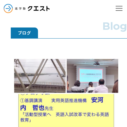
進学塾クエスト
メニューを
進学塾クエスト
Blog
ブログ
小学部
中学部
高校部