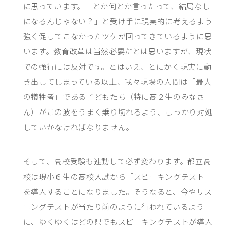
に思っています。「とか何とか言ったって、結局なし
になるんじゃない？」と受け手に現実的に考えるよう
強く促してこなかったツケが回ってきているように思
います。教育改革は当然必要だとは思いますが、現状
での強行には反対です。とはいえ、とにかく現実に動
き出してしまっている以上、我々現場の人間は「最大
の犠牲者」である子どもたち（特に高２生のみなさ
ん）がこの波をうまく乗り切れるよう、しっかり対処
していかなければなりません。
そして、高校受験も連動して必ず変わります。都立高
校は現小６生の高校入試から「スピーキングテスト」
を導入することになりました。そうなると、今やリス
ニングテストが当たり前のように行われているよう
に、ゆくゆくはどの県でもスピーキングテストが導入