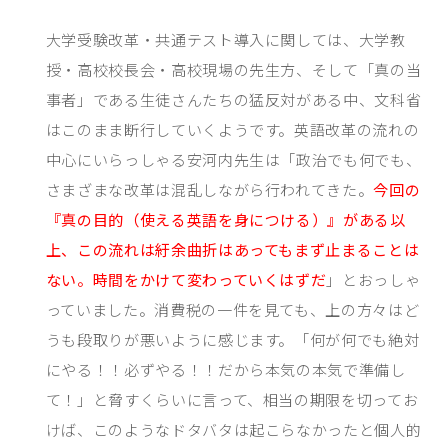
大学受験改革・共通テスト導入に関しては、大学教
授・高校校長会・高校現場の先生方、そして「真の当
事者」である生徒さんたちの猛反対がある中、文科省
はこのまま断行していくようです。英語改革の流れの
中心にいらっしゃる安河内先生は「政治でも何でも、
さまざまな改革は混乱しながら行われてきた。
今回の
『真の目的（使える英語を身につける）』がある以
上、この流れは紆余曲折はあってもまず止まることは
ない。時間をかけて変わっていくはずだ
」とおっしゃ
っていました。消費税の一件を見ても、上の方々はど
うも段取りが悪いように感じます。「何が何でも絶対
にやる！！必ずやる！！だから本気の本気で準備し
て！」と脅すくらいに言って、相当の期限を切ってお
けば、このようなドタバタは起こらなかったと個人的