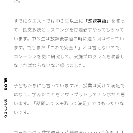
た。
すでにクエストでは中３生以上に
『速読英語』
を使っ
て、長文多読とリスニングを毎週必ずやってもらって
います。中３生は放課後学習の時に週２回はやってい
ます。でもまだ「これで完全！」とは言えないので、
コンテンツを更に研究して、実施プログラムを改善し
なければならないなと感じました。
BLOG
子どもたちにも言っていますが、授業は受けて満足で
はなく、学んだことをアウトプットしてナンボだと思
お役立ちブログ
います。「話聞いてメモ取って満足」ではもったいな
いです。
コーチング・数学教育・英語教育etc……今年も４月