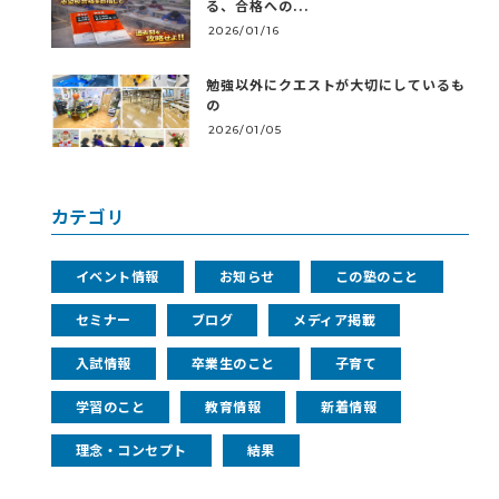
る、合格への...
2026/01/16
勉強以外にクエストが大切にしているも
の
2026/01/05
カテゴリ
イベント情報
お知らせ
この塾のこと
セミナー
ブログ
メディア掲載
入試情報
卒業生のこと
子育て
学習のこと
教育情報
新着情報
理念・コンセプト
結果