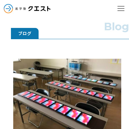
進学塾クエスト
メニューを
進学塾クエスト
Blog
ブログ
小学部
中学部
高校部