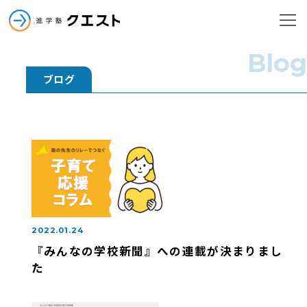
進学塾クエスト
メニューを
進学塾クエスト
Blog
ブログ
小学部
中学部
2022.01.24
高校部
『みんなの学校新聞』への連載が決まりまし
た