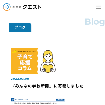
進学塾クエスト
メニューを
進学塾クエスト
Blog
ブログ
小学部
中学部
2022.03.08
高校部
『みんなの学校新聞』に寄稿しました