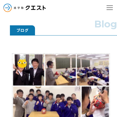
進学塾クエスト
メニューを
進学塾クエスト
Blog
ブログ
小学部
中学部
高校部