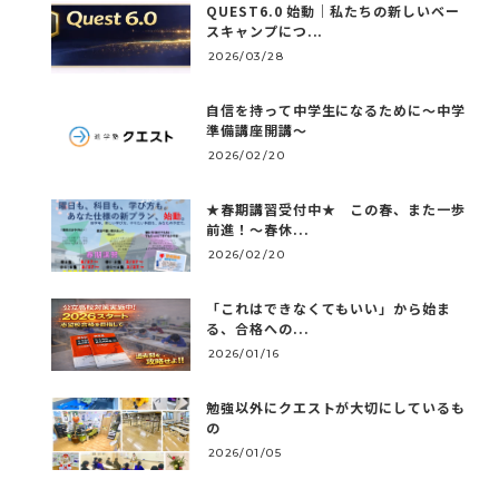
QUEST6.0 始動｜私たちの新しいベー
スキャンプにつ...
2026/03/28
自信を持って中学生になるために～中学
準備講座開講～
2026/02/20
★春期講習受付中★ この春、また一歩
前進！～春休...
2026/02/20
「これはできなくてもいい」から始ま
る、合格への...
2026/01/16
勉強以外にクエストが大切にしているも
の
2026/01/05