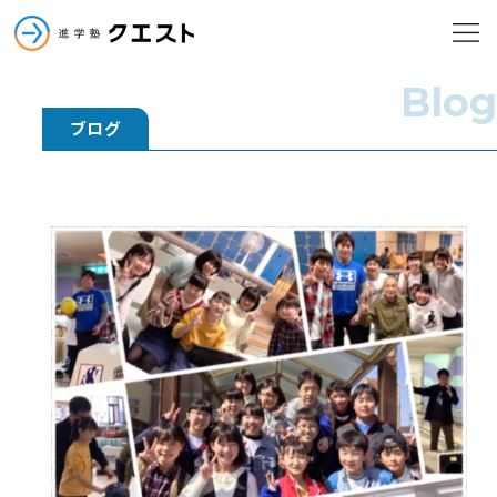
進学塾クエスト
メニューを
進学塾クエスト
Blog
ブログ
小学部
中学部
高校部