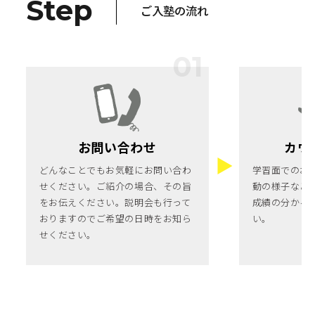
Step
ご入塾の流れ
お問い合わせ
カウ
どんなことでもお気軽にお問い合わ
学習面でのお
せください。ご紹介の場合、その旨
動の様子など
をお伝えください。説明会も行って
成績の分かる
おりますのでご希望の日時をお知ら
い。
せください。