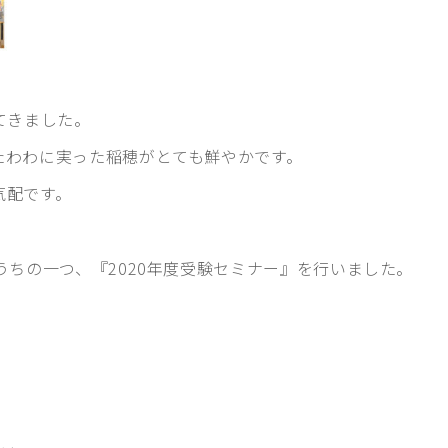
てきました。
たわわに実った稲穂がとても鮮やかです。
タブで開く)
気配です。
うちの一つ、『2020年度受験セミナー』を行いました。