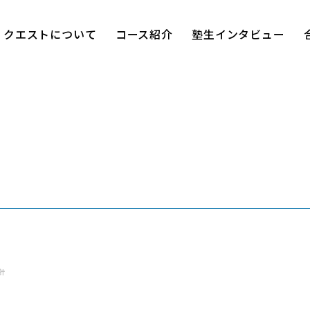
クエストについて
コース紹介
塾生インタビュー
進学塾クエスト
小学部
針
中学部
高校部