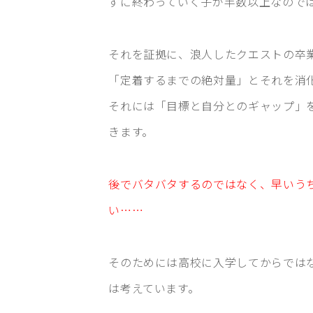
ずに終わっていく子が半数以上なので
それを証拠に、浪人したクエストの卒
「定着するまでの絶対量」とそれを消
それには「目標と自分とのギャップ」
きます。
後でバタバタするのではなく、早いう
い……
そのためには高校に入学してからでは
は考えています。