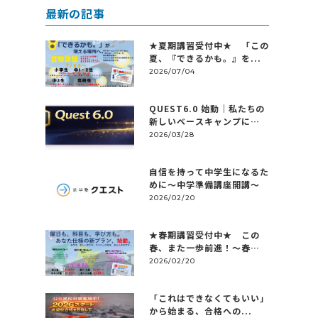
最新の記事
★夏期講習受付中★ 「この
夏、『できるかも。』を...
2026/07/04
QUEST6.0 始動｜私たちの
新しいベースキャンプに
つ...
2026/03/28
自信を持って中学生になるた
めに～中学準備講座開講～
2026/02/20
★春期講習受付中★ この
春、また一歩前進！～春
休...
2026/02/20
「これはできなくてもいい」
から始まる、合格への...