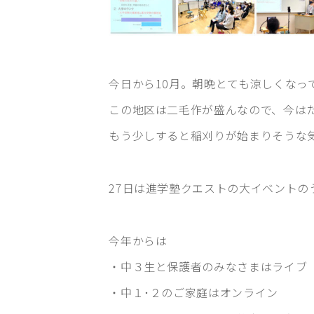
今日から10月。朝晩とても涼しくなっ
この地区は二毛作が盛んなので、今は
(新しい
もう少しすると稲刈りが始まり
そうな
27日は進学塾クエストの大イベントの
今年からは
・中３生と保護者のみなさまはライブ
・中１･２のご家庭はオンライン